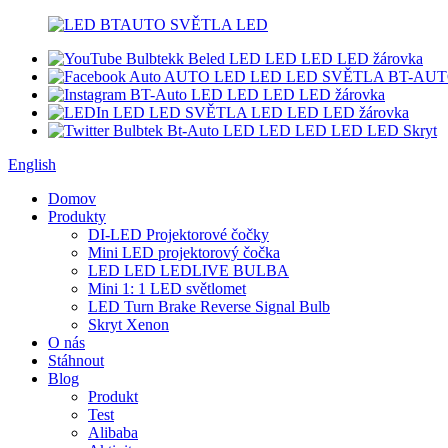
English
Domov
Produkty
DI-LED Projektorové čočky
Mini LED projektorový čočka
LED LED LEDLIVE BULBA
Mini 1: 1 LED světlomet
LED Turn Brake Reverse Signal Bulb
Skryt Xenon
O nás
Stáhnout
Blog
Produkt
Test
Alibaba