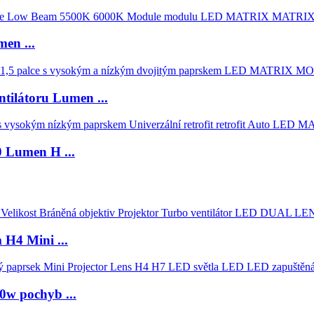
en ...
tilátoru Lumen ...
 Lumen H ...
H4 Mini ...
0w pochyb ...