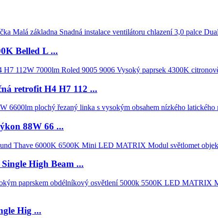
​​Belled L ...
á retrofit H4 H7 112 ...
ýkon 88W 66 ...
Single High Beam ...
le Hig ...