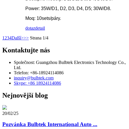
Power: 35W/D1, D2, D3, D4, D5; 30W/D8.
Moq: 10sets/páry.
dotaz
detail
1
2
3
4
Další>
>>
Strana 1/4
Kontaktujte nás
Společnost: Guangzhou Bulbtek Electronics Technology Co.,
Ltd.
Telefon: +86-18924114086
inquiry@bulbtek.com
Skype: +86 18924114086
Nejnovější blog
20/02/25
Pozvánka Bulbtek International Auto ...