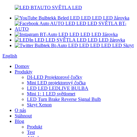
English
Domov
Produkty
DI-LED Projektorové čočky
Mini LED projektorový čočka
LED LED LEDLIVE BULBA
Mini 1: 1 LED světlomet
LED Turn Brake Reverse Signal Bulb
Skryt Xenon
O nás
Stáhnout
Blog
Produkt
Test