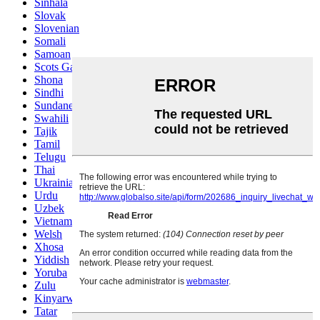
Sinhala
Slovak
Slovenian
Somali
Samoan
Scots Gaelic
Shona
Sindhi
Sundanese
Swahili
Tajik
Tamil
Telugu
Thai
Ukrainian
Urdu
Uzbek
Vietnamese
Welsh
Xhosa
Yiddish
Yoruba
Zulu
Kinyarwanda
Tatar