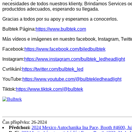
necesidades de todos nuestros klienty. Brindamos Services o
productdos adecuados, esperando su llegada.
Gracias a todos por su apoy y esperamos a conocerlos.
Bulbtek Página:
https://www.bulbtek.com
Más vídeos e imágenes en nuestro facebook, Instagram, Twitte
Facebook:
https://www.facebook.com/biledbulbtek
Instagram:
https://www.instagram.com/bulbtek_ledheadlight
Cvrlikání:
https://twitter.com/bulbtek_led
YouTube:
https://www.youtube.com/@bulbtekledheadlight
Tiktok:
https://www.tiktok.com/@bulbtek
Čas příspěvku: 26-2024
Předchozí:
2024 Mexico Autochanika Ina Pace, Booth #4600, Jul