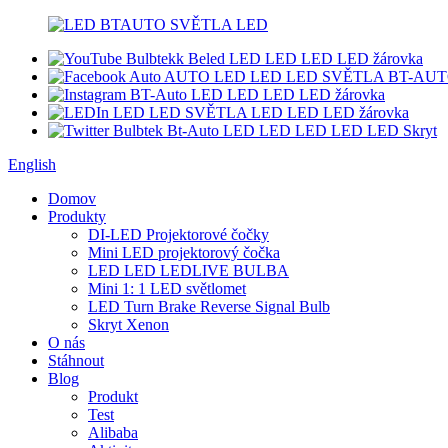
English
Domov
Produkty
DI-LED Projektorové čočky
Mini LED projektorový čočka
LED LED LEDLIVE BULBA
Mini 1: 1 LED světlomet
LED Turn Brake Reverse Signal Bulb
Skryt Xenon
O nás
Stáhnout
Blog
Produkt
Test
Alibaba