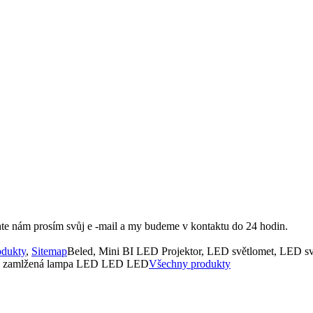
chte nám prosím svůj e -mail a my budeme v kontaktu do 24 hodin.
odukty
,
Sitemap
Beled, Mini BI LED Projektor, LED světlomet, LED s
LED zamlžená lampa LED LED LED
Všechny produkty