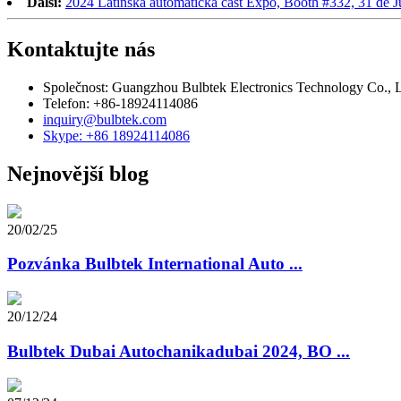
Další:
2024 Latinská automatická část Expo, Booth #332, 31 de J
Kontaktujte nás
Společnost: Guangzhou Bulbtek Electronics Technology Co., L
Telefon: +86-18924114086
inquiry@bulbtek.com
Skype: +86 18924114086
Nejnovější blog
20/02/25
Pozvánka Bulbtek International Auto ...
20/12/24
Bulbtek Dubai Autochanikadubai 2024, BO ...