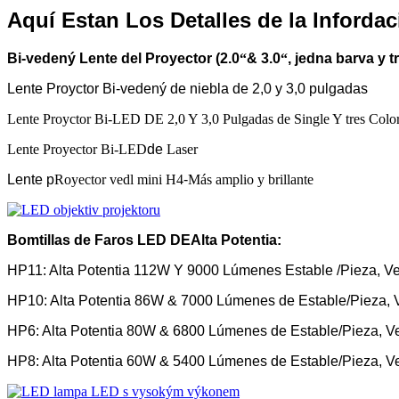
Aquí Estan Los Detalles de la Inforda
Bi-vedený Lente del Proyector (2.0
“
& 3.0
“
, jedna barva y t
Lente Proyctor Bi-vedený de niebla de 2,0 y 3,0 pulgadas
Lente Proyctor Bi-LED DE 2,0 Y 3,0 Pulgadas de Single Y tres Colo
Lente Proyector Bi-LED
de
Laser
Lente p
Royector vedl mini H4
-
Más amplio y brillante
Bomtilla
s
de
Faros
LED DE
Alta Potentia
:
HP11: Alta Potentia 112W Y 9000 Lúmenes Estable /Pieza, 
HP10: Alta Potentia 86W & 7000 Lúmenes de Estable/Pieza, V
HP6: Alta Potentia 80W & 6800 Lúmenes de Estable/Pieza, 
HP8: Alta Potentia 60W & 5400 Lúmenes de Estable/Pieza, 