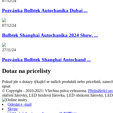
07/12/24
Pozvánka Bulbtek Autochanika Dubai ...
07/12/24
Bulbtek Shanghai Autochanika 2024 Show, ...
27/11/24
Pozvánka Bulbtek Shanghai Autochand ...
Dotaz na pricelisty
Pokud jde o dotazy týkající se našich produktů nebo pricelistů, zane
upsat
© Copyright - 2010-2021: Všechna práva vyhrazena.
Přednášející pr
otáčení žárovky, LED brzdová žárovka, LED obrácení žárovky, 
Odeslat e -mail
Skype