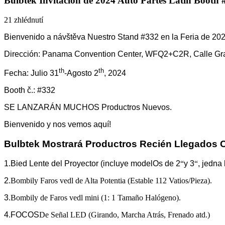
Bulbtek Invitación de 2024 Auto Partes Latin Booth #
21 zhlédnutí
Bienvenido a návštěva Nuestro Stand #332 en la Feria de 202
Dirección: Panama Convention Center, WFQ2+C2R, Calle Gra
th
th
Fecha: Julio 31
-Agosto 2
, 2024
Booth č.: #332
SE LANZARÁN MUCHOS Productros Nuevos.
Bienvenido y nos vemos aquí!
Bulbtek Mostrará Productros Recién Llegados 
1.Bied Lente del Proyector (incluye modelOs de 2
“
y 3
“
, jedna 
2
.Bombily Faros vedl de Alta Potentia (Estable 112 Vatios/Pieza).
3
.Bombily de Faros vedl mini (1: 1 Tamaño Halógeno).
4
.
FOCOS
De Señal LED (Girando, Marcha Atrás, Frenado atd.)